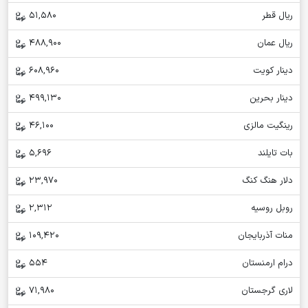
ریال قطر
51,580
ریال عمان
488,900
دینار کویت
608,960
دینار بحرین
499,130
رینگیت مالزی
46,100
بات تایلند
5,696
دلار هنگ کنگ
23,970
روبل روسیه
2,312
منات آذربایجان
109,420
درام ارمنستان
554
لاری گرجستان
71,980