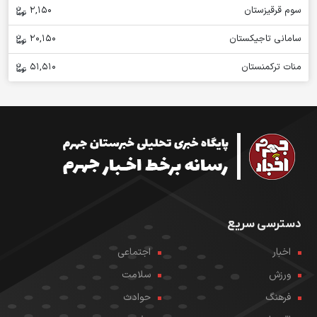
سوم قرقیزستان
2,150
سامانی تاجیکستان
20,150
منات ترکمنستان
51,510
دسترسی سریع
اخبار
اجتماعی
ورزش
سلامت
فرهنگ
حوادث