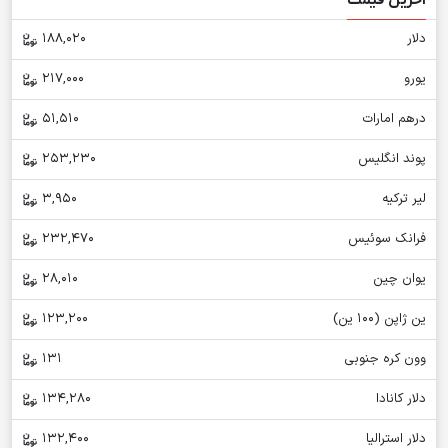
آخرین قیمت
دلار
188,020
یورو
217,000
درهم امارات
51,510
پوند انگلیس
253,230
لیر ترکیه
3,950
فرانک سوئیس
232,470
یوان چین
28,010
ین ژاپن (100 ین)
123,200
وون کره جنوبی
131
دلار کانادا
134,280
دلار استرالیا
132,400