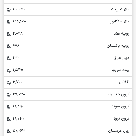
دلار نیوزیلند
110,650
دلار سنگاپور
146,650
روپیه هند
2,028
روپیه پاکستان
676
دینار عراق
132
پوند سوریه
1,545
افغانی
2,700
کرون دانمارک
29,030
کرون سوئد
19,890
کرون نروژ
19,740
ریال عربستان
50,063