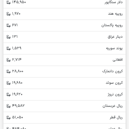
دلار سنگاپور
145,950
روپیه هند
1,970
روپیه پاکستان
671
دینار عراق
131
پوند سوریه
1,529
افغانی
2,714
کرون دانمارک
28,800
کرون سوئد
19,680
کرون نروژ
19,620
ریال عربستان
49,582
ریال قطر
51,050
ریال عمان
484,080