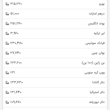
یورو
215,220
درهم امارات
51,000
پوند انگلیس
251,260
لیر ترکیه
3,960
فرانک سوئیس
230,480
یوان چین
27,740
ین ژاپن (100 ین)
123,200
وون کره جنوبی
131
دلار کانادا
133,630
دلار استرالیا
131,640
دلار نیوزیلند
109,870