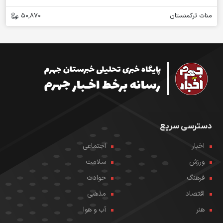
منات ترکمنستان
50,870
دسترسی سریع
اخبار
اجتماعی
ورزش
سلامت
فرهنگ
حوادث
اقتصاد
مذهبی
هنر
آب و هوا