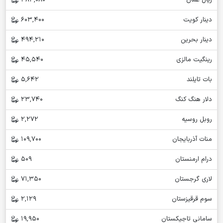
دینار کویت
603,400
دینار بحرین
494,210
رینگیت مالزی
45,540
بات تایلند
5,642
دلار هنگ کنگ
23,740
روبل روسیه
2,272
منات آذربایجان
109,700
درام ارمنستان
509
لاری گرجستان
71,350
سوم قرقیزستان
2,129
سامانی تاجیکستان
19,950