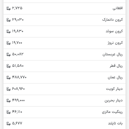
افغانی
2,725
کرون دانمارک
29,030
کرون سوئد
19,830
کرون نروژ
19,700
ریال عربستان
50,082
ریال قطر
51,580
ریال عمان
488,770
دینار کویت
608,960
دینار بحرین
499,000
رینگیت مالزی
46,110
بات تایلند
5,677