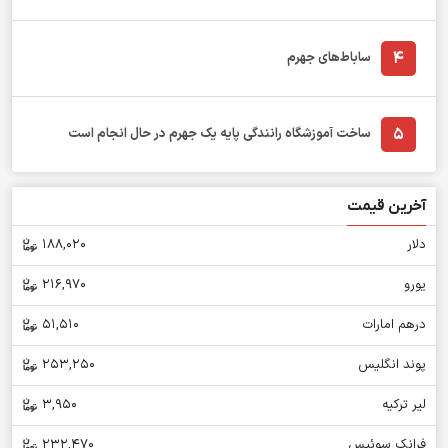
4
ساباط‌های جهرم
5
ساخت آموزشگاه رانندگی پایه یک جهرم در حال انجام است
آخرین قیمت
دلار
188,020
یورو
216,970
درهم امارات
51,510
پوند انگلیس
253,250
لیر ترکیه
3,950
فرانک سوئیس
232,470