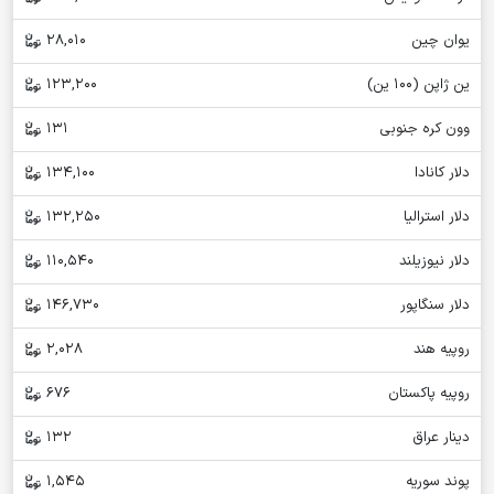
یوان چین
28,010
ین ژاپن (100 ین)
123,200
وون کره جنوبی
131
دلار کانادا
134,100
دلار استرالیا
132,250
دلار نیوزیلند
110,540
دلار سنگاپور
146,730
روپیه هند
2,028
روپیه پاکستان
676
دینار عراق
132
پوند سوریه
1,545