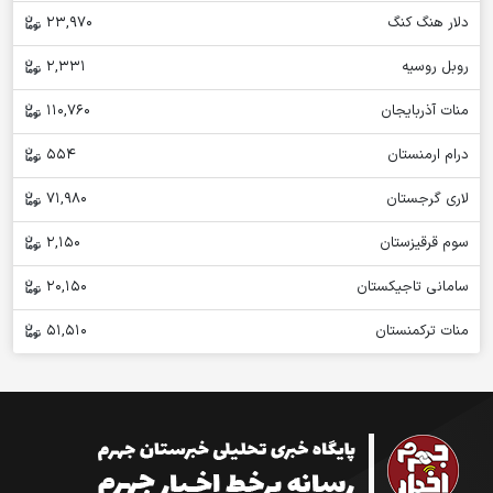
دلار هنگ کنگ
23,970
روبل روسیه
2,331
منات آذربایجان
110,760
درام ارمنستان
554
لاری گرجستان
71,980
سوم قرقیزستان
2,150
سامانی تاجیکستان
20,150
منات ترکمنستان
51,510