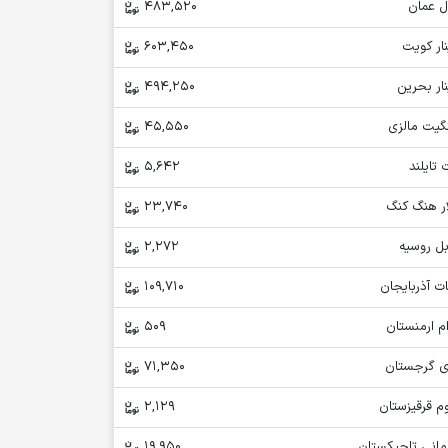
ل عمان
483,520
ار کویت
603,450
ار بحرین
494,250
نگیت مالزی
45,550
 تایلند
5,642
ار هنگ کنگ
23,740
بل روسیه
2,272
ت آذربایجان
109,710
م ارمنستان
509
ری گرجستان
71,350
م قرقیزستان
2,129
مانی تاجیکستان
19,950