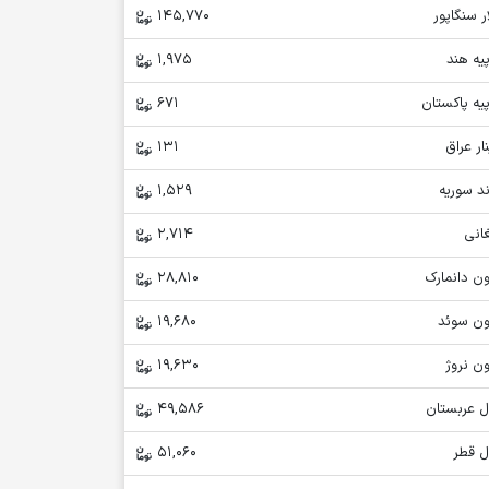
ر سنگاپور
145,770
یه هند
1,975
یه پاکستان
671
ار عراق
131
د سوریه
1,529
انی
2,714
ن دانمارک
28,810
ون سوئد
19,680
ن نروژ
19,630
ل عربستان
49,586
ل قطر
51,060