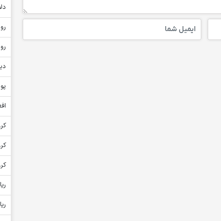
دلا
روپ
روپ
دین
پون
افغ
کرو
کر
کرو
ریا
ریا