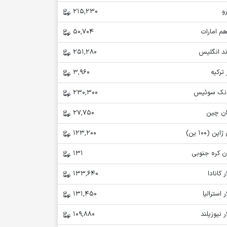
و
215,230
م امارات
50,704
ند انگلیس
251,280
 ترکیه
3,960
انک سوئیس
230,300
ان چین
27,750
اپن (100 ین)
123,200
ن کره جنوبی
131
ر کانادا
133,640
ر استرالیا
131,450
ر نیوزیلند
109,880