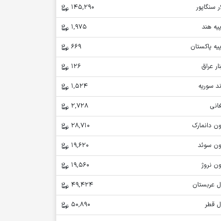
ر سنگاپور
145,290
یه هند
1,975
یه پاکستان
669
ار عراق
126
د سوریه
1,524
انی
2,728
ن دانمارک
28,710
ون سوئد
19,620
ن نروژ
19,560
ل عربستان
49,424
ل قطر
50,890