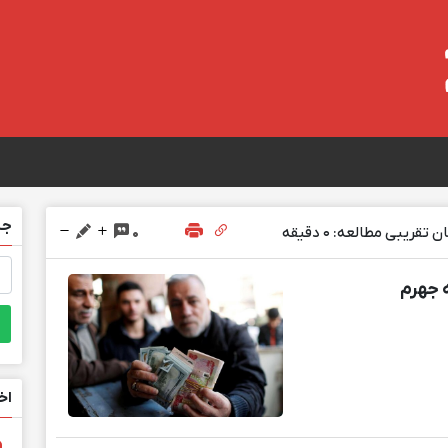
جس
 تقریبی مطالعه: 0 دقیقه
0
جس
برا
ه جهرم
اخ