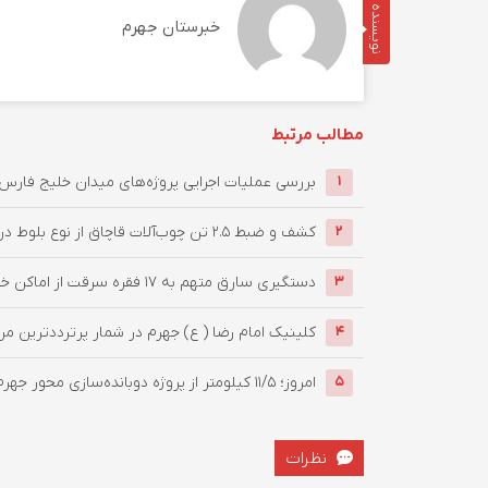
نویسنده
خبرستان جهرم
مطالب مرتبط
بررسی عملیات اجرایی پروژه‌های میدان خلیج فارس 
1
کشف و ضبط ۲.۵ تن چوب‌آلات قاچاق از نوع بلوط در بخش سیمکان جهرم
2
دستگيری سارق متهم به ۱۷ فقره سرقت از اماکن خصوصی توسط پلیس جهرم
3
کلینیک امام رضا ( ع) جهرم در شمار پرترددترین مراک
4
امروز؛ ۱۱/۵ کیلومتر از پروژه دوبانده‌سازی محور جهرم–لار زیر بار ...
5
نظرات