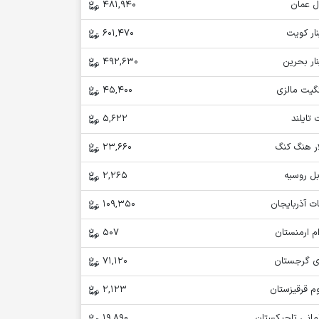
ل عمان
481,940
ار کویت
601,470
ار بحرین
492,630
نگیت مالزی
45,400
 تایلند
5,622
ار هنگ کنگ
23,660
بل روسیه
2,265
ت آذربایجان
109,350
م ارمنستان
507
ری گرجستان
71,120
م قرقیزستان
2,123
مانی تاجیکستان
19,890