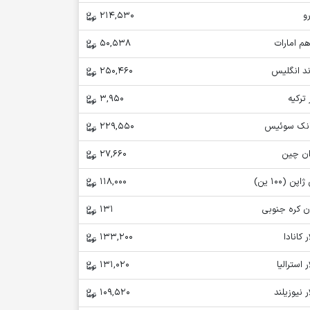
و
214,530
م امارات
50,538
ند انگلیس
250,460
 ترکیه
3,950
انک سوئیس
229,550
ان چین
27,660
اپن (100 ین)
118,000
ن کره جنوبی
131
ر کانادا
133,200
ر استرالیا
131,020
ر نیوزیلند
109,520