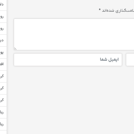
دلا
امت‌گذاری شده‌اند
*
روپ
روپ
دین
پون
افغ
کرو
کر
کرو
ریا
ریا