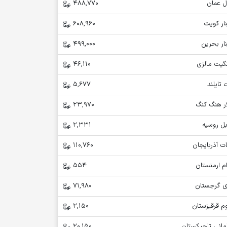
ل عمان
488,770
ار کویت
608,960
ار بحرین
499,000
نگیت مالزی
46,110
 تایلند
5,677
ار هنگ کنگ
23,970
بل روسیه
2,331
ت آذربایجان
110,760
م ارمنستان
554
ری گرجستان
71,980
م قرقیزستان
2,150
مانی تاجیکستان
20,150