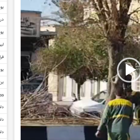
یور
دره
پو
لیر
فر
یو
ین ژ
وو
دلا
دلا
دلا