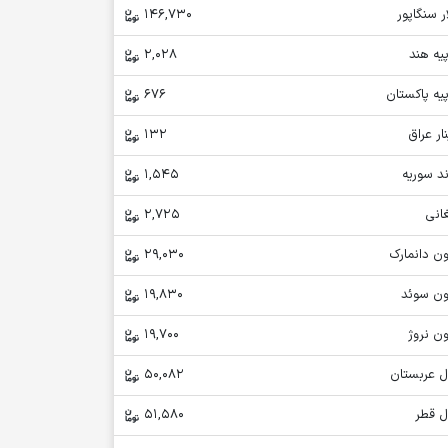
ر سنگاپور
146,730
یه هند
2,028
یه پاکستان
676
ار عراق
132
د سوریه
1,545
انی
2,725
ن دانمارک
29,030
ون سوئد
19,830
ن نروژ
19,700
ل عربستان
50,082
ل قطر
51,580