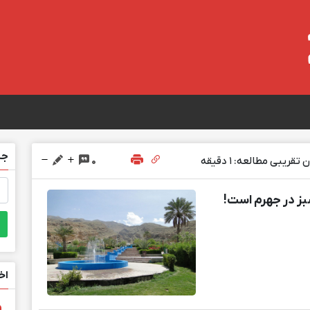
جس
تقریبی مطالعه: 1 دقیقه
0
جس
برا
سبز در جهرم است!
اخ