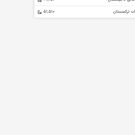
ات ترکمنستان
51,510