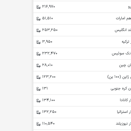
و
216,970
م امارات
51,510
ند انگلیس
253,250
 ترکیه
3,950
انک سوئیس
232,470
ان چین
28,010
اپن (100 ین)
123,200
ن کره جنوبی
131
ر کانادا
134,100
ر استرالیا
132,250
ر نیوزیلند
110,540