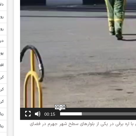
دلا
روپ
روپ
دین
پون
افغ
کرو
کر
کرو
00:00
ریا
00:15
با اره برقی در یکی از بلوارهای سطح شهر جهرم در فضای
ریا