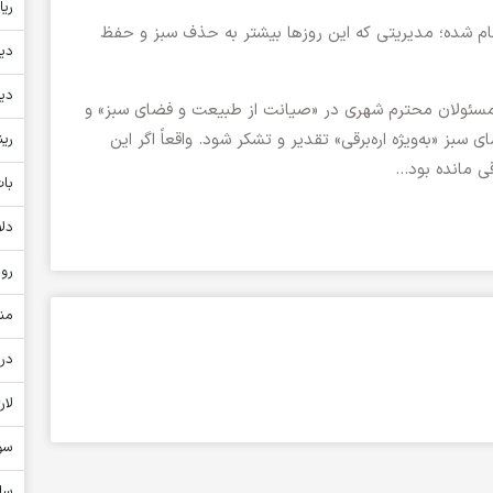
ریا
جام شده؛ مدیریتی که این روزها بیشتر به حذف سبز و حفظ
دین
دین
رِ مسئولان محترم شهری در «صیانت از طبیعت و فضای سبز» و
 سبز «به‌ویژه اره‌برقی» تقدیر و تشکر شود. واقعاً اگر این
ری
قی مانده بود…
بات
دل
رو
منا
درا
لا
سو
سا