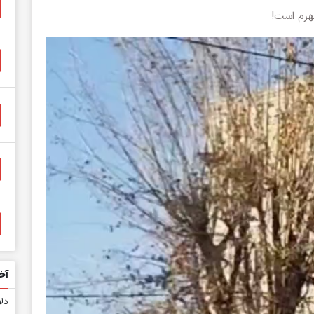
هرم است!
آخ
دلا