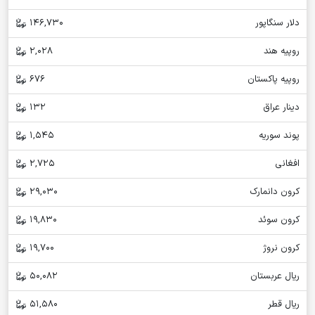
دلار سنگاپور
146,730
روپیه هند
2,028
روپیه پاکستان
676
دینار عراق
132
پوند سوریه
1,545
افغانی
2,725
کرون دانمارک
29,030
کرون سوئد
19,830
کرون نروژ
19,700
ریال عربستان
50,082
ریال قطر
51,580