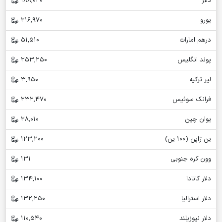
دلار
188,020
یورو
216,970
درهم امارات
51,510
پوند انگلیس
253,250
لیر ترکیه
3,950
فرانک سوئیس
232,470
یوان چین
28,010
ین ژاپن (100 ین)
123,200
وون کره جنوبی
131
دلار کانادا
134,100
دلار استرالیا
132,250
دلار نیوزیلند
110,540