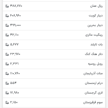
ریال عمان
488,770
دینار کویت
608,960
دینار بحرین
499,000
رینگیت مالزی
46,110
بات تایلند
5,677
دلار هنگ کنگ
23,970
روبل روسیه
2,331
منات آذربایجان
110,760
درام ارمنستان
554
لاری گرجستان
71,980
سوم قرقیزستان
2,150