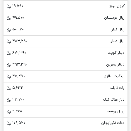
کرون نروژ
19,590
ریال عربستان
49,500
ریال قطر
50,970
ریال عمان
483,280
دینار کویت
602,390
دینار بحرین
493,390
رینگیت مالزی
45,470
بات تایلند
5,632
دلار هنگ کنگ
23,700
روبل روسیه
2,268
منات آذربایجان
109,520