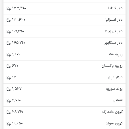
دلار کانادا
133,410
دلار استرالیا
131,420
دلار نیوزیلند
109,690
دلار سنگاپور
145,710
روپیه هند
1,970
روپیه پاکستان
670
دینار عراق
131
پوند سوریه
1,527
افغانی
2,710
کرون دانمارک
28,760
کرون سوئد
19,650