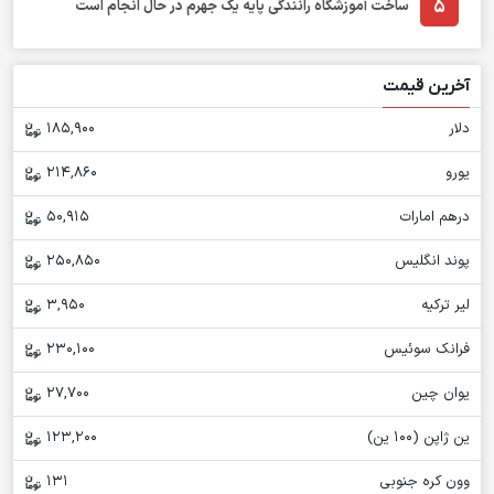
5
ساخت آموزشگاه رانندگی پایه یک جهرم در حال انجام است
آخرین قیمت
دلار
185,900
یورو
214,860
درهم امارات
50,915
پوند انگلیس
250,850
لیر ترکیه
3,950
فرانک سوئیس
230,100
یوان چین
27,700
ین ژاپن (100 ین)
123,200
وون کره جنوبی
131