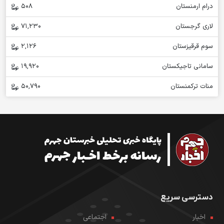
درام ارمنستان
508
لاری گرجستان
71,230
سوم قرقیزستان
2,126
سامانی تاجیکستان
19,920
منات ترکمنستان
50,790
دسترسی سریع
اخبار
اجتماعی