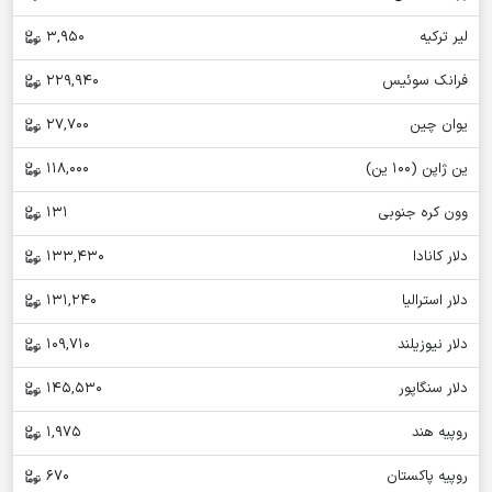
لیر ترکیه
3,950
فرانک سوئیس
229,940
یوان چین
27,700
ین ژاپن (100 ین)
118,000
وون کره جنوبی
131
دلار کانادا
133,430
دلار استرالیا
131,240
دلار نیوزیلند
109,710
دلار سنگاپور
145,530
روپیه هند
1,975
روپیه پاکستان
670