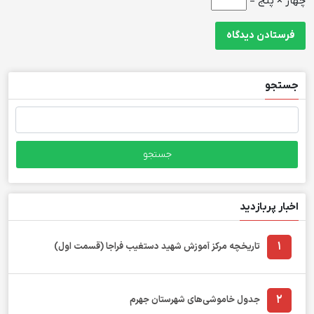
چهار × پنج =
جستجو
جستجو
برای:
اخبار پربازدید
1
تاریخچه مرکز آموزش شهید دستغیب فراجا (قسمت اول)
2
جدول خاموشی‌های شهرستان جهرم