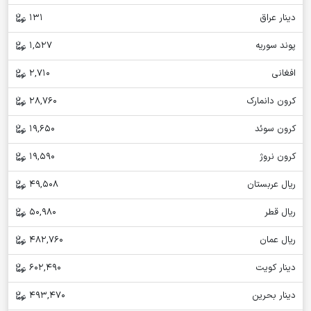
دینار عراق
131
پوند سوریه
1,527
افغانی
2,710
کرون دانمارک
28,760
کرون سوئد
19,650
کرون نروژ
19,590
ریال عربستان
49,508
ریال قطر
50,980
ریال عمان
482,760
دینار کویت
602,490
دینار بحرین
493,470