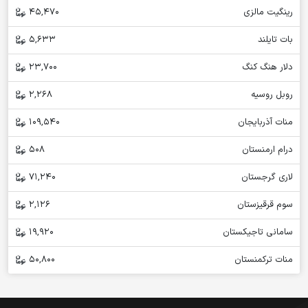
رینگیت مالزی
45,470
بات تایلند
5,633
دلار هنگ کنگ
23,700
روبل روسیه
2,268
منات آذربایجان
109,540
درام ارمنستان
508
لاری گرجستان
71,240
سوم قرقیزستان
2,126
سامانی تاجیکستان
19,920
منات ترکمنستان
50,800