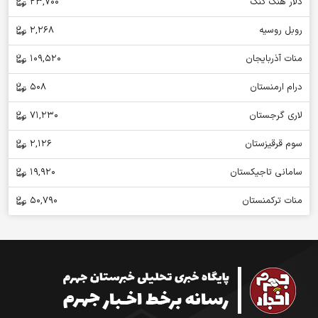
دلار هنگ کنگ
23,700
روبل روسیه
2,268
منات آذربایجان
109,520
درام ارمنستان
508
لاری گرجستان
71,230
سوم قرقیزستان
2,126
سامانی تاجیکستان
19,920
منات ترکمنستان
50,790