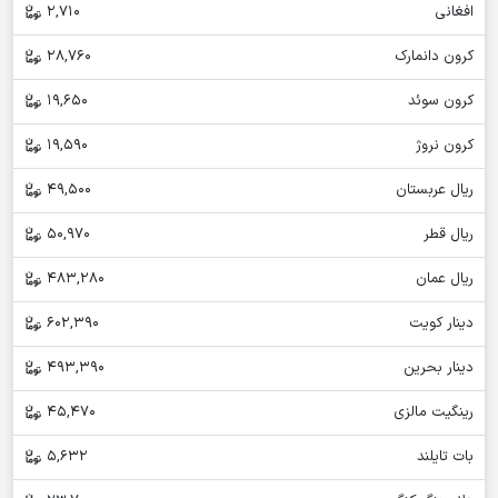
افغانی
2,710
کرون دانمارک
28,760
کرون سوئد
19,650
کرون نروژ
19,590
ریال عربستان
49,500
ریال قطر
50,970
ریال عمان
483,280
دینار کویت
602,390
دینار بحرین
493,390
رینگیت مالزی
45,470
بات تایلند
5,632