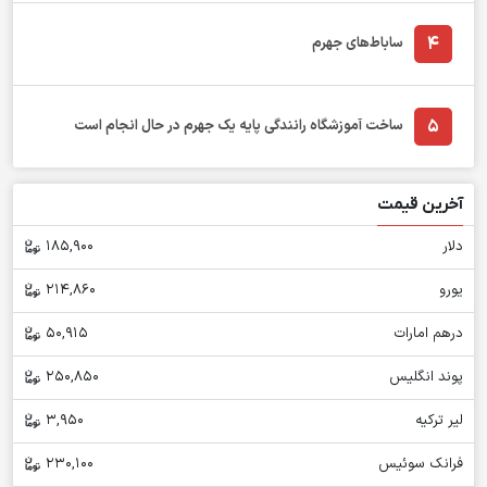
4
ساباط‌های جهرم
5
ساخت آموزشگاه رانندگی پایه یک جهرم در حال انجام است
آخرین قیمت
دلار
185,900
یورو
214,860
درهم امارات
50,915
پوند انگلیس
250,850
لیر ترکیه
3,950
فرانک سوئیس
230,100