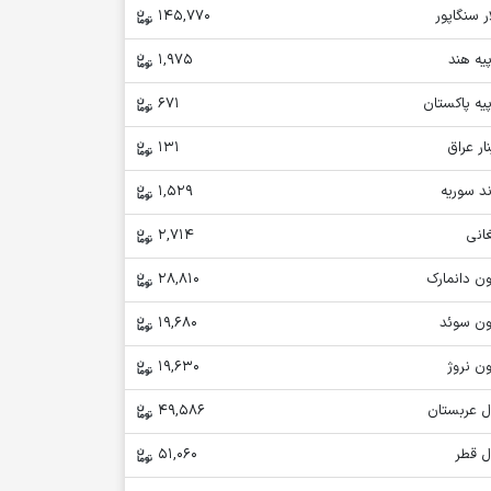
ر سنگاپور
145,770
یه هند
1,975
یه پاکستان
671
ار عراق
131
د سوریه
1,529
انی
2,714
ن دانمارک
28,810
ون سوئد
19,680
ن نروژ
19,630
ل عربستان
49,586
ل قطر
51,060