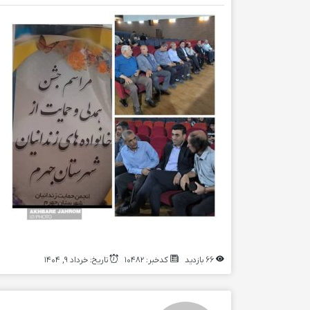
66 بازدید
کدخبر: 10482
تاریخ: خرداد 9, 1404