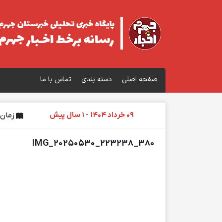
صفحه اصلی
دسته بندی
تماس با ما
09 خرداد 1404 - 1 سال پیش
زمان تق
IMG_20250530_223238_380