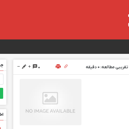
جس
ریبی مطالعه: 0 دقیقه
0
جس
برا
اخ