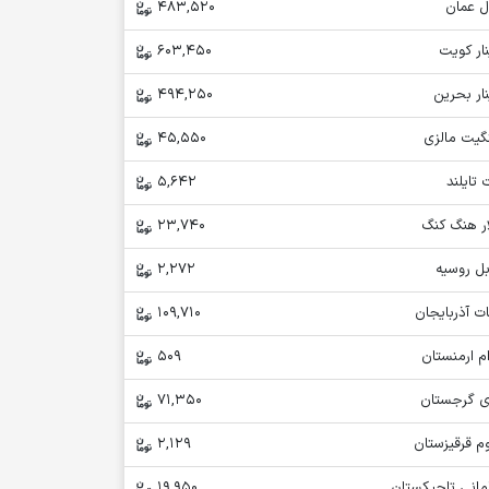
ل عمان
483,520
ار کویت
603,450
ار بحرین
494,250
نگیت مالزی
45,550
 تایلند
5,642
ار هنگ کنگ
23,740
بل روسیه
2,272
ت آذربایجان
109,710
م ارمنستان
509
ری گرجستان
71,350
م قرقیزستان
2,129
مانی تاجیکستان
19,950