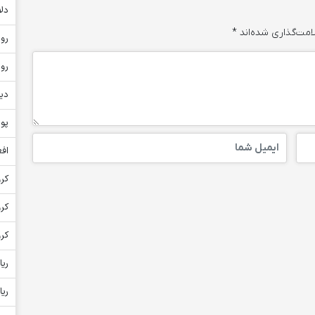
دلا
امت‌گذاری شده‌اند
*
روپ
روپ
دین
پون
افغ
کرو
کر
کرو
ریا
ریا