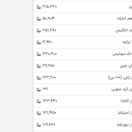
و
215,230
م امارات
50,704
ند انگلیس
251,280
 ترکیه
3,960
انک سوئیس
230,300
ان چین
27,750
اپن (100 ین)
123,200
ن کره جنوبی
131
ر کانادا
133,640
ر استرالیا
131,450
ر نیوزیلند
109,880