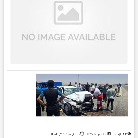
42 بازدید
کدخبر: 12375
تاریخ: مرداد 6, 1404