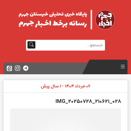
06 مرداد 1404 - 1 سال پیش
IMG_20250728_210621_028