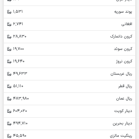
پوند سوریه
1,531
افغانی
2,741
کرون دانمارک
28,830
کرون سوئد
19,700
کرون نروژ
19,640
ریال عربستان
49,633
ریال قطر
51,110
ریال عمان
483,980
دینار کویت
604,020
دینار بحرین
494,710
رینگیت مالزی
45,590