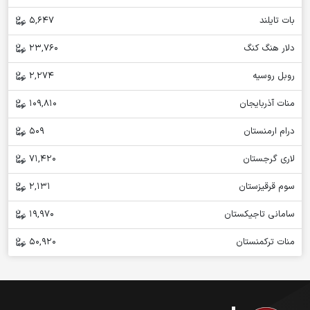
بات تایلند
5,647
دلار هنگ کنگ
23,760
روبل روسیه
2,274
منات آذربایجان
109,810
درام ارمنستان
509
لاری گرجستان
71,420
سوم قرقیزستان
2,131
سامانی تاجیکستان
19,970
منات ترکمنستان
50,920