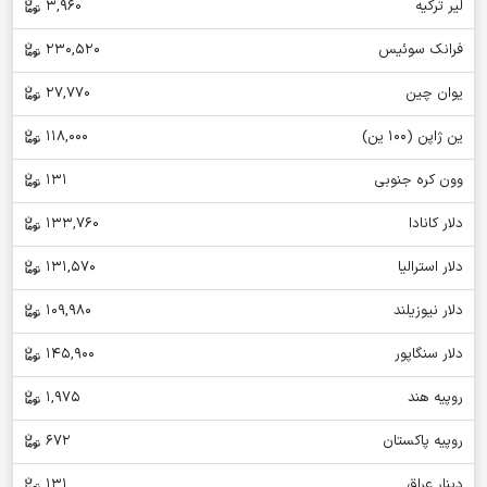
لیر ترکیه
3,960
فرانک سوئیس
230,520
یوان چین
27,770
ین ژاپن (100 ین)
118,000
وون کره جنوبی
131
دلار کانادا
133,760
دلار استرالیا
131,570
دلار نیوزیلند
109,980
دلار سنگاپور
145,900
روپیه هند
1,975
روپیه پاکستان
672
دینار عراق
131