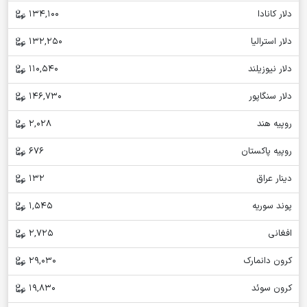
دلار کانادا
134,100
دلار استرالیا
132,250
دلار نیوزیلند
110,540
دلار سنگاپور
146,730
روپیه هند
2,028
روپیه پاکستان
676
دینار عراق
132
پوند سوریه
1,545
افغانی
2,725
کرون دانمارک
29,030
کرون سوئد
19,830