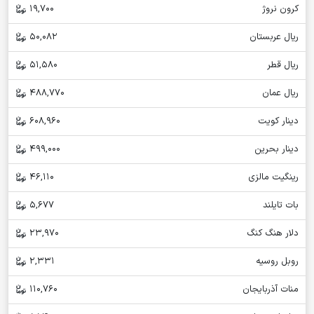
کرون نروژ
19,700
ریال عربستان
50,082
ریال قطر
51,580
ریال عمان
488,770
دینار کویت
608,960
دینار بحرین
499,000
رینگیت مالزی
46,110
بات تایلند
5,677
دلار هنگ کنگ
23,970
روبل روسیه
2,331
منات آذربایجان
110,760