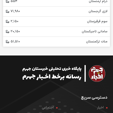
درام ارمنستان
554
لاری گرجستان
71,980
سوم قرقیزستان
2,150
سامانی تاجیکستان
20,150
منات ترکمنستان
51,510
دسترسی سریع
اخبار
اجتماعی