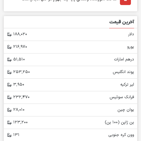
آخرین قیمت
دلار
188,020
یورو
216,970
درهم امارات
51,510
پوند انگلیس
253,250
لیر ترکیه
3,950
فرانک سوئیس
232,470
یوان چین
28,010
ین ژاپن (100 ین)
123,200
وون کره جنوبی
131