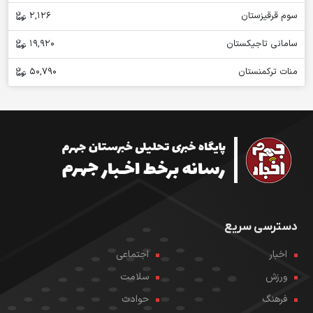
سوم قرقیزستان
2,126
سامانی تاجیکستان
19,920
منات ترکمنستان
50,790
دسترسی سریع
اخبار
اجتماعی
ورزش
سلامت
فرهنگ
حوادث