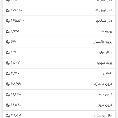
دلار نیوزیلند
109,690
دلار سنگاپور
145,520
روپیه هند
1,975
روپیه پاکستان
670
دینار عراق
131
پوند سوریه
1,527
افغانی
2,710
کرون دانمارک
28,760
کرون سوئد
19,650
کرون نروژ
19,590
ریال عربستان
49,501