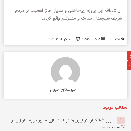
ان شاءالله این پروژه زیرساختی و بسیار حائز اهمیت بر مردم
شریف شهرستان مبارک و مثمرثمر واقع گردد.
118 بازدید
کدخبر: 10726
تاریخ: خرداد 21, 1404
نده
خبرستان جهرم
مطالب مرتبط
امروز؛ ۱۱/۵ کیلومتر از پروژه دوبانده‌سازی محور جهرم–لار زیر بار ...
1
17 ساعت پیش