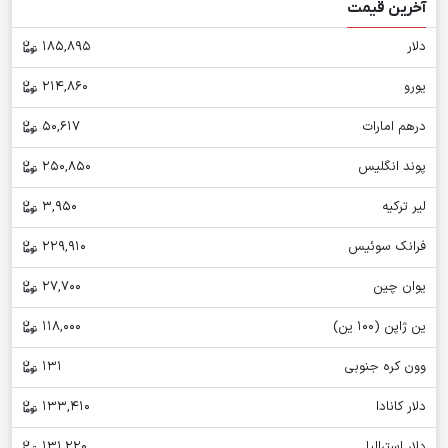
آخرین قیمت
دلار
185,895
یورو
214,860
درهم امارات
50,617
پوند انگلیس
250,850
لیر ترکیه
3,950
فرانک سوئیس
229,910
یوان چین
27,700
ین ژاپن (100 ین)
118,000
وون کره جنوبی
131
دلار کانادا
133,410
دلار استرالیا
131,220