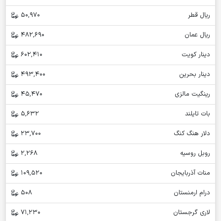
ریال قطر
50,970
ریال عمان
482,690
دینار کویت
602,410
دینار بحرین
493,400
رینگیت مالزی
45,470
بات تایلند
5,632
دلار هنگ کنگ
23,700
روبل روسیه
2,268
منات آذربایجان
109,520
درام ارمنستان
508
لاری گرجستان
71,230