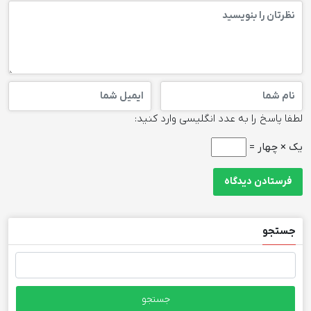
لطفا پاسخ را به عدد انگلیسی وارد کنید:
یک × چهار =
جستجو
جستجو
برای: