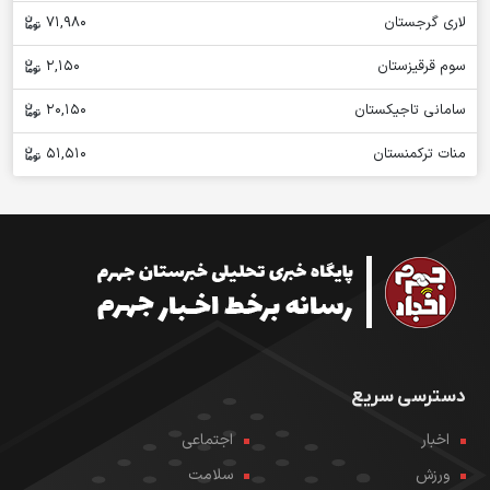
لاری گرجستان
71,980
سوم قرقیزستان
2,150
سامانی تاجیکستان
20,150
منات ترکمنستان
51,510
دسترسی سریع
اخبار
اجتماعی
ورزش
سلامت