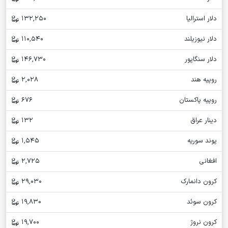
دلار استرالیا
132,250
دلار نیوزیلند
110,540
دلار سنگاپور
146,730
روپیه هند
2,028
روپیه پاکستان
676
دینار عراق
132
پوند سوریه
1,545
افغانی
2,725
کرون دانمارک
29,030
کرون سوئد
19,830
کرون نروژ
19,700