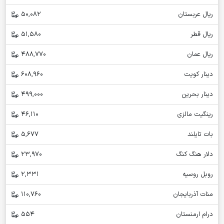
ریال عربستان
50,082
ریال قطر
51,580
ریال عمان
488,770
دینار کویت
608,960
دینار بحرین
499,000
رینگیت مالزی
46,110
بات تایلند
5,677
دلار هنگ کنگ
23,970
روبل روسیه
2,331
منات آذربایجان
110,760
درام ارمنستان
554