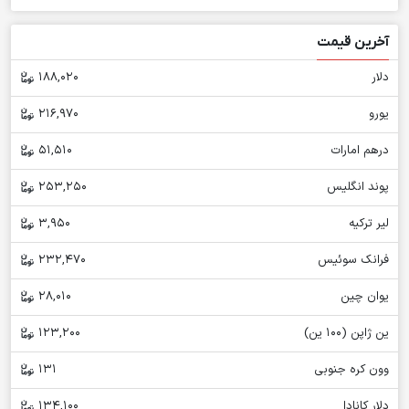
آخرین قیمت
دلار
188,020
یورو
216,970
درهم امارات
51,510
پوند انگلیس
253,250
لیر ترکیه
3,950
فرانک سوئیس
232,470
یوان چین
28,010
ین ژاپن (100 ین)
123,200
وون کره جنوبی
131
دلار کانادا
134,100