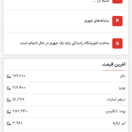
شنبه در ...
4
ساباط‌های جهرم
5
ساخت آموزشگاه رانندگی پایه یک جهرم در حال انجام است
آخرین قیمت
دلار
187,200
یورو
216,400
درهم امارات
51,277
پوند انگلیس
252,640
لیر ترکیه
3,980