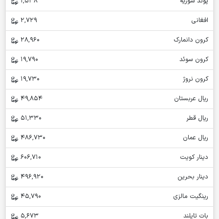
پوند سوریه
1,538
افغانی
2,729
کرون دانمارک
28,960
کرون سوئد
19,790
کرون نروژ
19,730
ریال عربستان
49,854
ریال قطر
51,330
ریال عمان
486,730
دینار کویت
606,710
دینار بحرین
496,920
رینگیت مالزی
45,790
بات تایلند
5,673