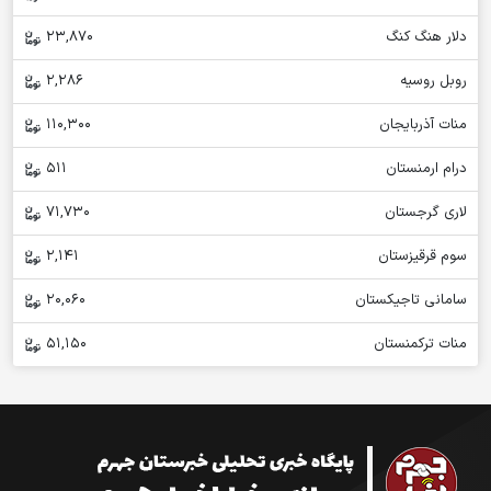
دلار هنگ کنگ
23,870
روبل روسیه
2,286
منات آذربایجان
110,300
درام ارمنستان
511
لاری گرجستان
71,730
سوم قرقیزستان
2,141
سامانی تاجیکستان
20,060
منات ترکمنستان
51,150