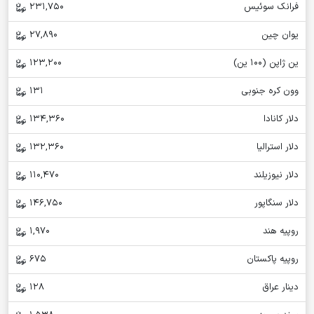
فرانک سوئیس
231,750
یوان چین
27,890
ین ژاپن (100 ین)
123,200
وون کره جنوبی
131
دلار کانادا
134,360
دلار استرالیا
132,360
دلار نیوزیلند
110,470
دلار سنگاپور
146,750
روپیه هند
1,970
روپیه پاکستان
675
دینار عراق
128