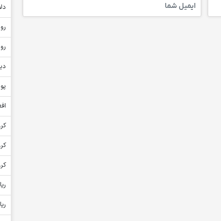
دلا
روپ
روپ
دین
پون
افغ
کرو
کر
کرو
ریا
ریا