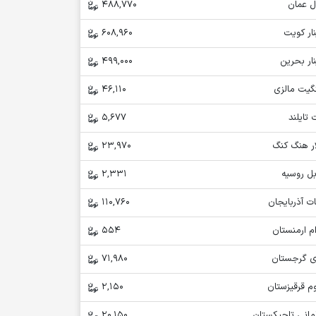
ل عمان
488,770
ار کویت
608,960
ار بحرین
499,000
نگیت مالزی
46,110
 تایلند
5,677
ار هنگ کنگ
23,970
بل روسیه
2,331
ت آذربایجان
110,760
م ارمنستان
554
ری گرجستان
71,980
م قرقیزستان
2,150
مانی تاجیکستان
20,150