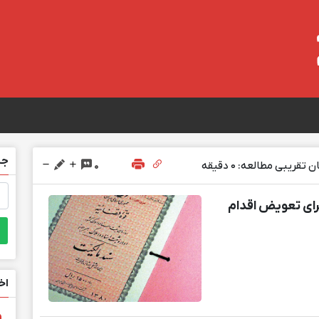
جس
 تقریبی مطالعه: 0 دقیقه
0
جس
برا
رای تعویض اقدام
اخ