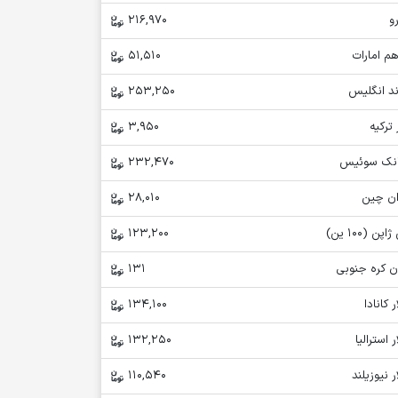
و
216,970
م امارات
51,510
ند انگلیس
253,250
 ترکیه
3,950
انک سوئیس
232,470
ان چین
28,010
اپن (100 ین)
123,200
ن کره جنوبی
131
ر کانادا
134,100
ر استرالیا
132,250
ر نیوزیلند
110,540