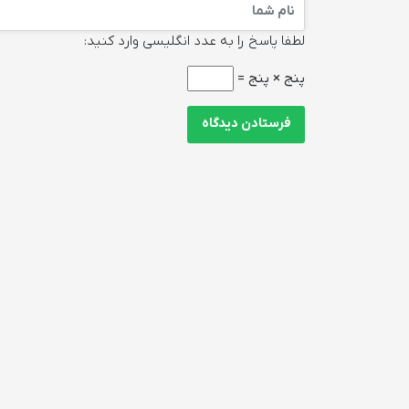
لطفا پاسخ را به عدد انگلیسی وارد کنید:
پنج × پنج =