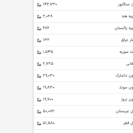
ر سنگاپور
146,730
یه هند
2,028
یه پاکستان
676
ار عراق
132
د سوریه
1,545
انی
2,725
ن دانمارک
29,030
ون سوئد
19,830
ن نروژ
19,700
ل عربستان
50,082
ل قطر
51,580