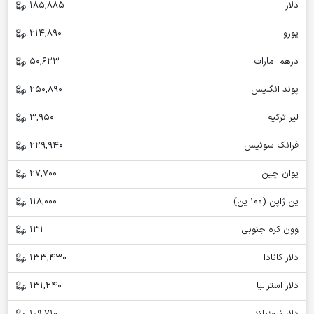
دلار
185,885
یورو
214,890
درهم امارات
50,623
پوند انگلیس
250,890
لیر ترکیه
3,950
فرانک سوئیس
229,940
یوان چین
27,700
ین ژاپن (100 ین)
118,000
وون کره جنوبی
131
دلار کانادا
133,430
دلار استرالیا
131,240