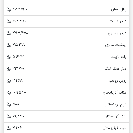
ریال عمان
482,760
دینار کویت
602,490
دینار بحرین
493,470
رینگیت مالزی
45,470
بات تایلند
5,633
دلار هنگ کنگ
23,700
روبل روسیه
2,268
منات آذربایجان
109,540
درام ارمنستان
508
لاری گرجستان
71,240
سوم قرقیزستان
2,126