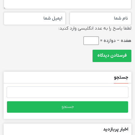
لطفا پاسخ را به عدد انگلیسی وارد کنید:
هفده − دوازده =
جستجو
جستجو
برای:
اخبار پربازدید