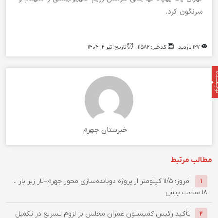
سرنگون کرد.
127 بازدید
کدخبر: 11582
تاریخ: تیر 2, 1404
نده
خبرستان جهرم
مطالب مرتبط
امروز؛ ۱۱/۵ کیلومتر از پروژه دوبانده‌سازی محور جهرم–لار زیر بار ...
1
18 ساعت پیش
تأکید رئیس کمیسیون عمران مجلس بر لزوم تسریع در تکمیل
2