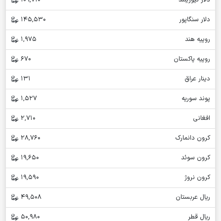
دلار نیوزیلند
109,710
دلار سنگاپور
145,530
روپیه هند
1,975
روپیه پاکستان
670
دینار عراق
131
پوند سوریه
1,527
افغانی
2,710
کرون دانمارک
28,760
کرون سوئد
19,650
کرون نروژ
19,590
ریال عربستان
49,508
ریال قطر
50,980