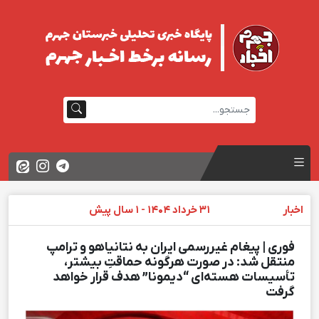
اخبار
31 خرداد 1404 - 1 سال پیش
فوری | پیغام غیررسمی ایران به نتانیاهو و ترامپ
منتقل شد: در صورت هرگونه حماقتِ بیشتر،
تأسیسات هسته‌ای “دیمونا” هدف قرار خواهد
گرفت