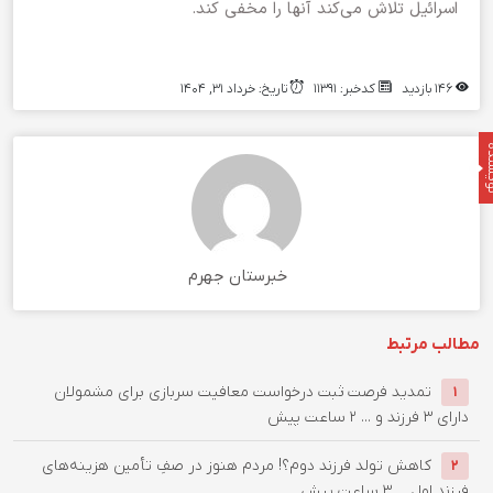
اسرائیل تلاش می‌کند آنها را مخفی کند.
146 بازدید
کدخبر: 11391
تاریخ: خرداد 31, 1404
نده
خبرستان جهرم
مطالب مرتبط
تمدید فرصت ثبت درخواست معافیت سربازی برای مشمولان
1
دارای ۳ فرزند و ...
2 ساعت پیش
کاهش تولد فرزند دوم؟! مردم هنوز در صفِ تأمین هزینه‌های
2
فرزند اول ...
3 ساعت پیش