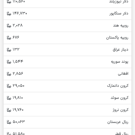
دلار نیوزیلند
110,560
دلار سنگاپور
146,730
روپیه هند
2,028
روپیه پاکستان
676
دینار عراق
132
پوند سوریه
1,544
افغانی
2,856
کرون دانمارک
29,050
کرون سوئد
19,810
کرون نروژ
19,760
ریال عربستان
50,063
ریال قطر
51,580