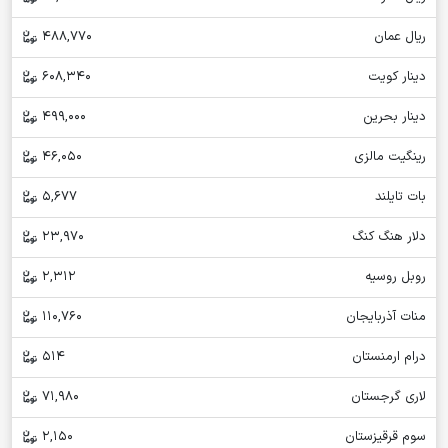
ریال عمان
488,770
دینار کویت
608,340
دینار بحرین
499,000
رینگیت مالزی
46,050
بات تایلند
5,677
دلار هنگ کنگ
23,970
روبل روسیه
2,312
منات آذربایجان
110,760
درام ارمنستان
514
لاری گرجستان
71,980
سوم قرقیزستان
2,150