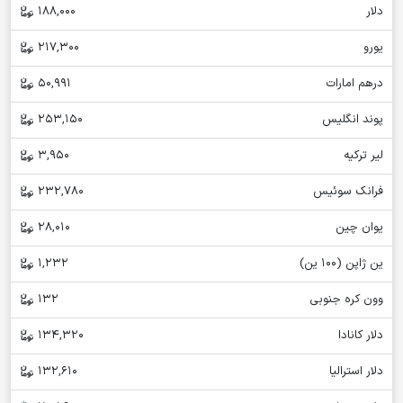
دلار
188,000
یورو
217,300
درهم امارات
50,991
پوند انگلیس
253,150
لیر ترکیه
3,950
فرانک سوئیس
232,780
یوان چین
28,010
ین ژاپن (100 ین)
1,232
وون کره جنوبی
132
دلار کانادا
134,320
دلار استرالیا
132,610