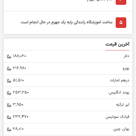
5
ساخت آموزشگاه رانندگی پایه یک جهرم در حال انجام است
آخرین قیمت
دلار
188,020
یورو
216,970
درهم امارات
51,510
پوند انگلیس
253,250
لیر ترکیه
3,950
فرانک سوئیس
232,470
یوان چین
28,010