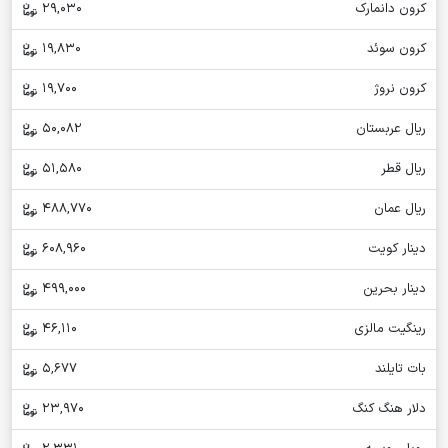
کرون دانمارک
29,030
کرون سوئد
19,830
کرون نروژ
19,700
ریال عربستان
50,082
ریال قطر
51,580
ریال عمان
488,770
دینار کویت
608,960
دینار بحرین
499,000
رینگیت مالزی
46,110
بات تایلند
5,677
دلار هنگ کنگ
23,970