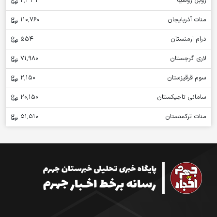
روبل روسیه
2,331
منات آذربایجان
110,760
درام ارمنستان
554
لاری گرجستان
71,980
سوم قرقیزستان
2,150
سامانی تاجیکستان
20,150
منات ترکمنستان
51,510