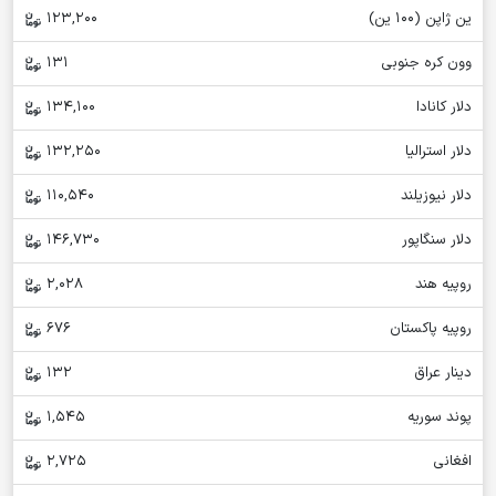
ین ژاپن (100 ین)
123,200
وون کره جنوبی
131
دلار کانادا
134,100
دلار استرالیا
132,250
دلار نیوزیلند
110,540
دلار سنگاپور
146,730
روپیه هند
2,028
روپیه پاکستان
676
دینار عراق
132
پوند سوریه
1,545
افغانی
2,725