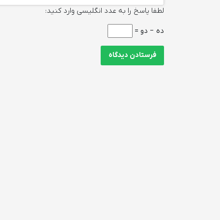
لطفا پاسخ را به عدد انگلیسی وارد کنید:
ده − دو =