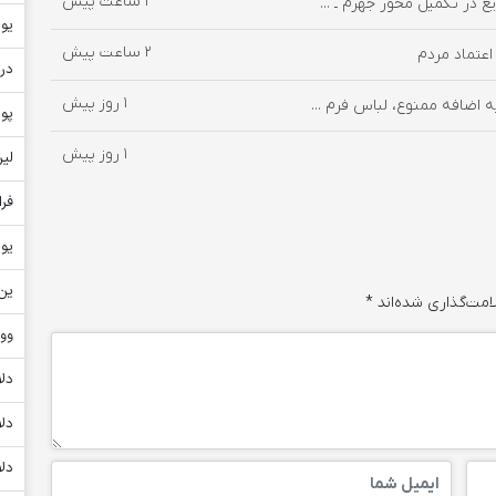
2 ساعت پیش
در تکمیل محور جهرم ـ ...
یور
2 ساعت پیش
دره
1 روز پیش
اضافه ممنوع، لباس فرم ...
پو
1 روز پیش
لیر
فر
یو
ین ژ
امت‌گذاری شده‌اند
*
وو
دلا
دلا
دلا