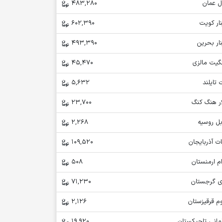
ل عمان
483,280
ار کویت
602,390
ار بحرین
493,390
نگیت مالزی
45,470
 تایلند
5,632
ار هنگ کنگ
23,700
بل روسیه
2,268
ت آذربایجان
109,520
م ارمنستان
508
ری گرجستان
71,230
م قرقیزستان
2,126
مانی تاجیکستان
19,920