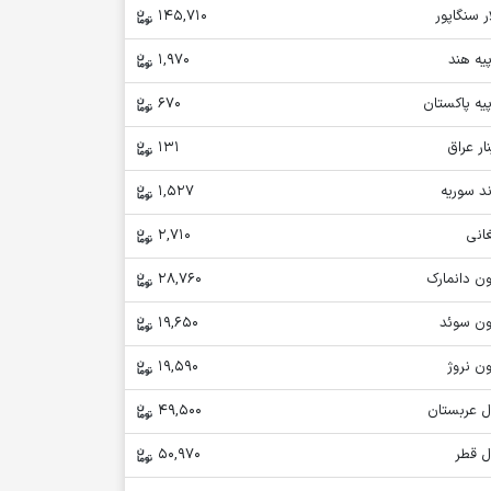
ر سنگاپور
145,710
یه هند
1,970
یه پاکستان
670
ار عراق
131
د سوریه
1,527
انی
2,710
ن دانمارک
28,760
ون سوئد
19,650
ن نروژ
19,590
ل عربستان
49,500
ل قطر
50,970