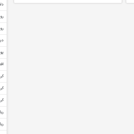
دلا
روپ
روپ
دین
پون
افغ
کرو
کر
کرو
ریا
ریا