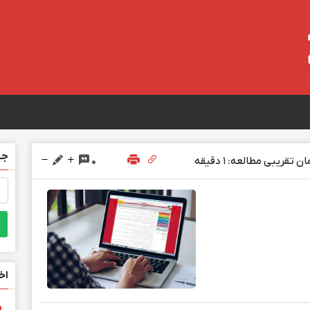
جس
ن تقریبی مطالعه: 1 دقیقه
0
جس
برا
اخ