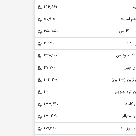
و
214,860
م امارات
50,915
ند انگلیس
250,850
 ترکیه
3,950
انک سوئیس
230,100
ان چین
27,700
اپن (100 ین)
123,200
ن کره جنوبی
131
ر کانادا
133,410
ر استرالیا
131,420
ر نیوزیلند
109,690