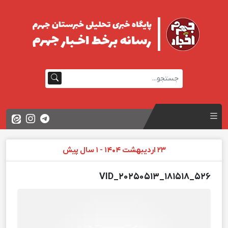
23 اردیبهشت 1404 - 1 سال پیش
VID_20250513_181518_526