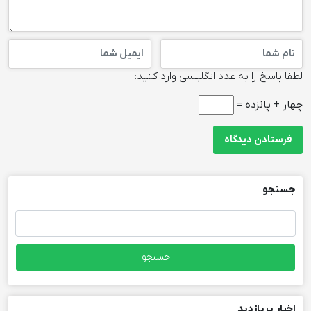
لطفا پاسخ را به عدد انگلیسی وارد کنید:
چهار + پانزده =
جستجو
جستجو
برای:
اخبار پربازدید