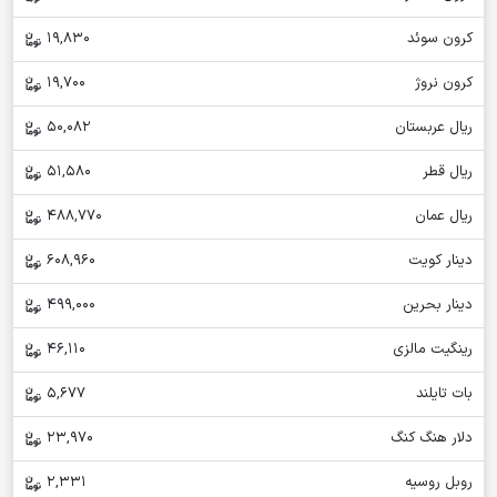
کرون سوئد
19,830
کرون نروژ
19,700
ریال عربستان
50,082
ریال قطر
51,580
ریال عمان
488,770
دینار کویت
608,960
دینار بحرین
499,000
رینگیت مالزی
46,110
بات تایلند
5,677
دلار هنگ کنگ
23,970
روبل روسیه
2,331