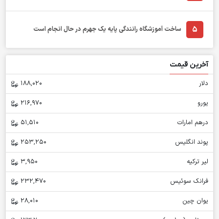
5
ساخت آموزشگاه رانندگی پایه یک جهرم در حال انجام است
آخرین قیمت
دلار
188,020
یورو
216,970
درهم امارات
51,510
پوند انگلیس
253,250
لیر ترکیه
3,950
فرانک سوئیس
232,470
یوان چین
28,010