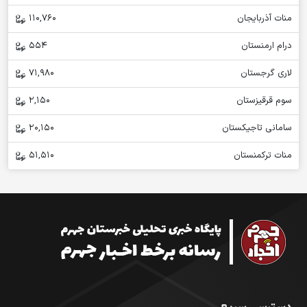
منات آذربایجان
110,760
درام ارمنستان
554
لاری گرجستان
71,980
سوم قرقیزستان
2,150
سامانی تاجیکستان
20,150
منات ترکمنستان
51,510