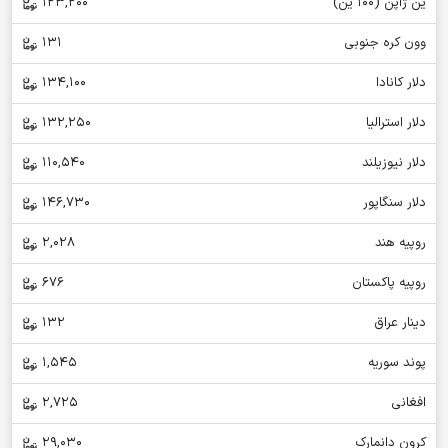
ین ژاپن (100 ین)
123,200
وون کره جنوبی
131
دلار کانادا
134,100
دلار استرالیا
132,250
دلار نیوزیلند
110,540
دلار سنگاپور
146,730
روپیه هند
2,028
روپیه پاکستان
676
دینار عراق
132
پوند سوریه
1,545
افغانی
2,725
کرون دانمارک
29,030