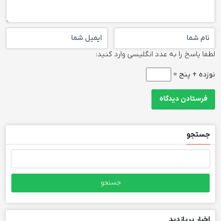
لطفا پاسخ را به عدد انگلیسی وارد کنید:
نوزده + پنج =
جستجو
جستجو
برای:
اخبار پربازدید