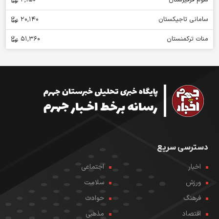
سوم قرقیزستان
2,150
سامانی تاجیکستان
20,140
منات ترکمنستان
51,360
دسترسی سریع
اخبار
اجتماعی
ورزش
سلامت
فرهنگ
حوادث
اقتصاد
مذهبی