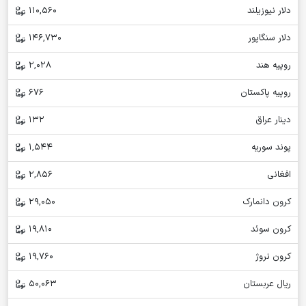
دلار نیوزیلند
110,560
دلار سنگاپور
146,730
روپیه هند
2,028
روپیه پاکستان
676
دینار عراق
132
پوند سوریه
1,544
افغانی
2,856
کرون دانمارک
29,050
کرون سوئد
19,810
کرون نروژ
19,760
ریال عربستان
50,063