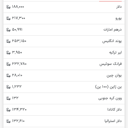
دلار
188,000
یورو
217,300
درهم امارات
50,991
پوند انگلیس
253,150
لیر ترکیه
3,950
فرانک سوئیس
232,780
یوان چین
28,010
ین ژاپن (100 ین)
1,232
وون کره جنوبی
132
دلار کانادا
134,320
دلار استرالیا
132,610