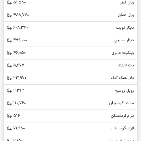
ریال قطر
51,580
ریال عمان
488,770
دینار کویت
608,340
دینار بحرین
499,000
رینگیت مالزی
46,050
بات تایلند
5,677
دلار هنگ کنگ
23,970
روبل روسیه
2,312
منات آذربایجان
110,760
درام ارمنستان
514
لاری گرجستان
71,980