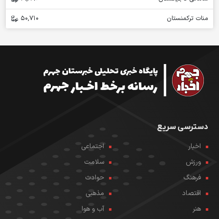
منات ترکمنستان
50,710
دسترسی سریع
اخبار
اجتماعی
ورزش
سلامت
فرهنگ
حوادث
اقتصاد
مذهبی
هنر
آب و هوا