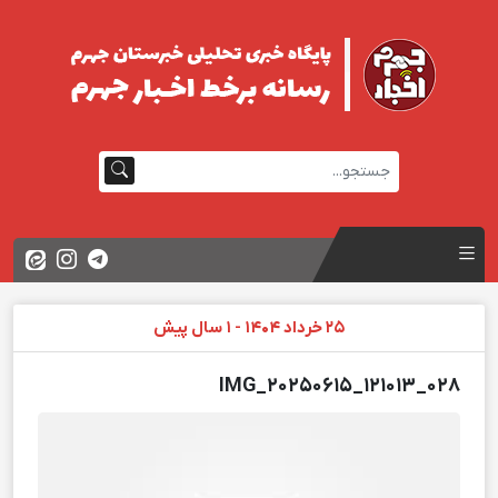
25 خرداد 1404 - 1 سال پیش
IMG_20250615_121013_028