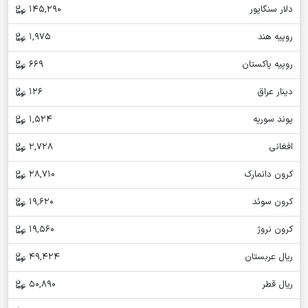
دلار سنگاپور
145,290
روپیه هند
1,975
روپیه پاکستان
669
دینار عراق
126
پوند سوریه
1,524
افغانی
2,728
کرون دانمارک
28,710
کرون سوئد
19,620
کرون نروژ
19,560
ریال عربستان
49,424
ریال قطر
50,890