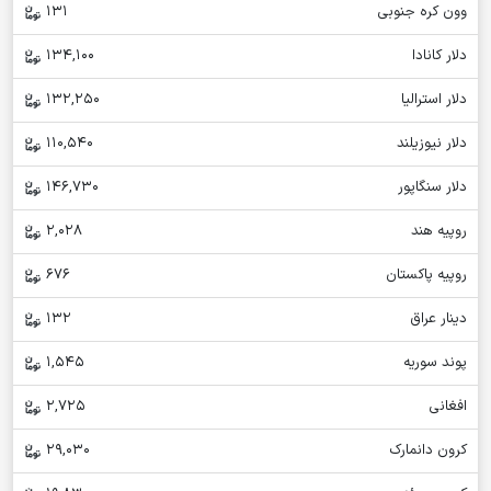
وون کره جنوبی
131
دلار کانادا
134,100
دلار استرالیا
132,250
دلار نیوزیلند
110,540
دلار سنگاپور
146,730
روپیه هند
2,028
روپیه پاکستان
676
دینار عراق
132
پوند سوریه
1,545
افغانی
2,725
کرون دانمارک
29,030