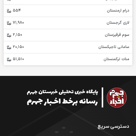
درام ارمنستان
554
لاری گرجستان
71,980
سوم قرقیزستان
2,150
سامانی تاجیکستان
20,150
منات ترکمنستان
51,510
دسترسی سریع