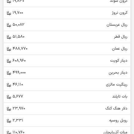
کرون سوئد
19,830
کرون نروژ
19,700
ریال عربستان
50,082
ریال قطر
51,580
ریال عمان
488,770
دینار کویت
608,960
دینار بحرین
499,000
رینگیت مالزی
46,110
بات تایلند
5,677
دلار هنگ کنگ
23,970
روبل روسیه
2,331
منات آذربایجان
110,760