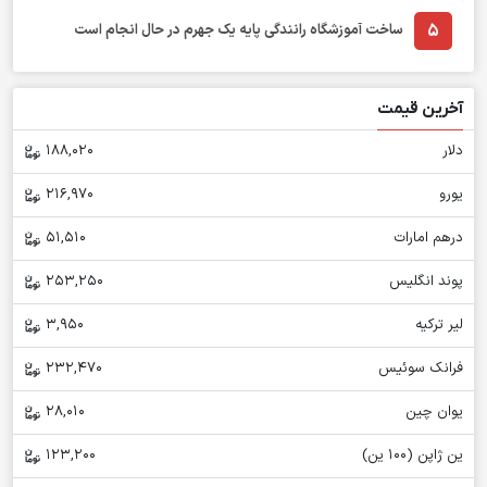
5
ساخت آموزشگاه رانندگی پایه یک جهرم در حال انجام است
آخرین قیمت
دلار
188,020
یورو
216,970
درهم امارات
51,510
پوند انگلیس
253,250
لیر ترکیه
3,950
فرانک سوئیس
232,470
یوان چین
28,010
ین ژاپن (100 ین)
123,200