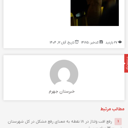
27 بازدید
کدخبر: 14185
تاریخ: آبان 12, 1404
نده
خبرستان جهرم
مطالب مرتبط
رفع افت ولتاژ در ۱۸ نقطه به معنای رفع مشکل در کل شهرستان
1