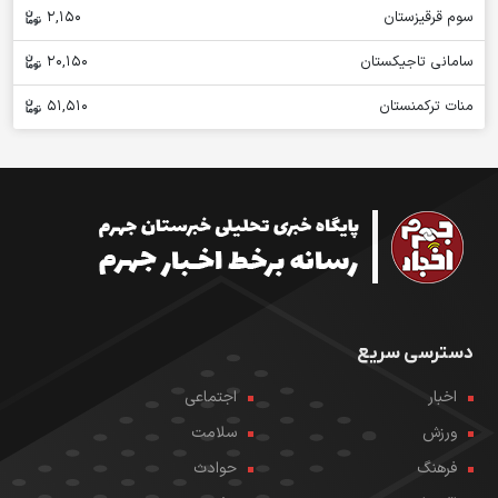
سوم قرقیزستان
2,150
سامانی تاجیکستان
20,150
منات ترکمنستان
51,510
دسترسی سریع
اخبار
اجتماعی
ورزش
سلامت
فرهنگ
حوادث