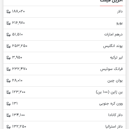
آخرین قیمت
دلار
188,020
یورو
216,970
درهم امارات
51,510
پوند انگلیس
253,250
لیر ترکیه
3,950
فرانک سوئیس
232,470
یوان چین
28,010
ین ژاپن (100 ین)
123,200
وون کره جنوبی
131
دلار کانادا
134,100
دلار استرالیا
132,250