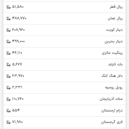
ریال قطر
51,580
ریال عمان
488,770
دینار کویت
608,960
دینار بحرین
499,000
رینگیت مالزی
46,110
بات تایلند
5,677
دلار هنگ کنگ
23,970
روبل روسیه
2,331
منات آذربایجان
110,760
درام ارمنستان
554
لاری گرجستان
71,980