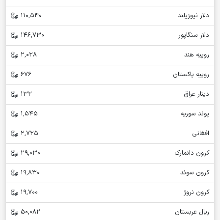
دلار نیوزیلند
110,540
دلار سنگاپور
146,730
روپیه هند
2,028
روپیه پاکستان
676
دینار عراق
132
پوند سوریه
1,545
افغانی
2,725
کرون دانمارک
29,030
کرون سوئد
19,830
کرون نروژ
19,700
ریال عربستان
50,082