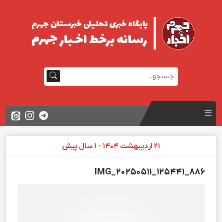
21 اردیبهشت 1404 - 1 سال پیش
IMG_20250511_125441_886