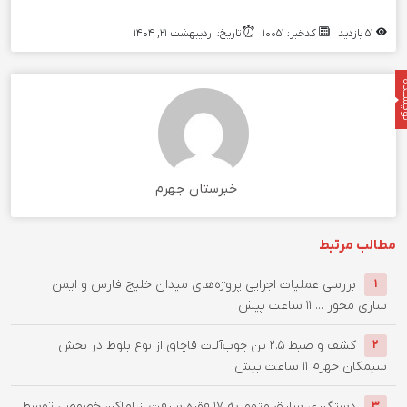
51 بازدید
کدخبر: 10051
تاریخ: اردیبهشت 21, 1404
نده
خبرستان جهرم
مطالب مرتبط
بررسی عملیات اجرایی پروژه‌های میدان خلیج فارس و ایمن
1
سازی محور ...
11 ساعت پیش
کشف و ضبط ۲.۵ تن چوب‌آلات قاچاق از نوع بلوط در بخش
2
سیمکان جهرم
11 ساعت پیش
دستگيری سارق متهم به ۱۷ فقره سرقت از اماکن خصوصی توسط
3