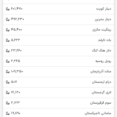
دینار کویت
601,470
دینار بحرین
492,630
رینگیت مالزی
45,400
بات تایلند
5,622
دلار هنگ کنگ
23,660
روبل روسیه
2,265
منات آذربایجان
109,350
درام ارمنستان
507
لاری گرجستان
71,120
سوم قرقیزستان
2,123
سامانی تاجیکستان
19,890