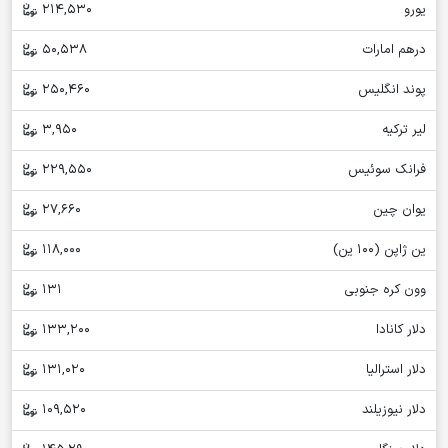
یورو
214,530
درهم امارات
50,538
پوند انگلیس
250,460
لیر ترکیه
3,950
فرانک سوئیس
229,550
یوان چین
27,660
ین ژاپن (100 ین)
118,000
وون کره جنوبی
131
دلار کانادا
133,200
دلار استرالیا
131,020
دلار نیوزیلند
109,520