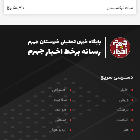
منات ترکمنستان
50,710
دسترسی سریع
اخبار
اجتماعی
ورزش
سلامت
فرهنگ
حوادث
اقتصاد
مذهبی
هنر
آب و هوا