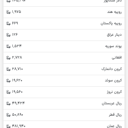
دلار سنگاپور
145,290
روپیه هند
1,975
روپیه پاکستان
669
دینار عراق
126
پوند سوریه
1,524
افغانی
2,728
کرون دانمارک
28,710
کرون سوئد
19,620
کرون نروژ
19,560
ریال عربستان
49,424
ریال قطر
50,890
ریال عمان
481,940